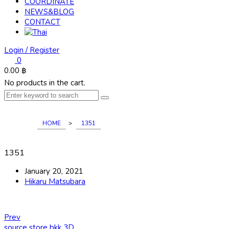
COORDINATE
NEWS&BLOG
CONTACT
Login / Register
0
0.00
฿
No products in the cart.
HOME
>
1351
1351
January 20, 2021
Hikaru Matsubara
Prev
source store bkk 3D