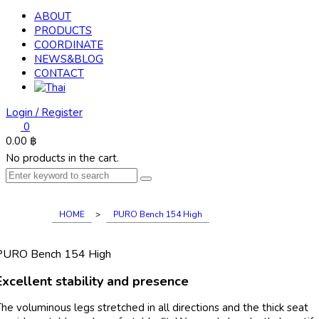
ABOUT
PRODUCTS
COORDINATE
NEWS&BLOG
CONTACT
Login / Register
0
0.00
฿
No products in the cart.
HOME
>
PURO Bench 154 High
PURO Bench 154 High
Excellent stability and presence
he voluminous legs stretched in all directions and the thick seat