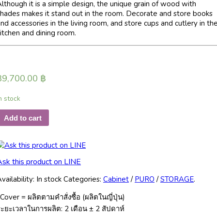
lthough it is a simple design, the unique grain of wood with
shades makes it stand out in the room. Decorate and store books
nd accessories in the living room, and store cups and cutlery in th
itchen and dining room.
39,700.00
฿
n stock
Add to cart
Ask this product on LINE
vailability:
In stock
Categories:
Cabinet
/
PURO
/
STORAGE
.
Cover = ผลิตตามคำสั่งซื้อ (ผลิตในญี่ปุ่น)
ะยะเวลาในการผลิต: 2 เดือน ± 2 สัปดาห์