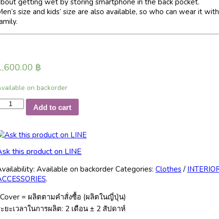
about getting wet by storing smartphone in the back pocket.
en’s size and kids’ size are also available, so who can wear it with
amily.
1,600.00
฿
vailable on backorder
COMODO
Add to cart
ackcross
Apron
arge
ize
Ask this product on LINE
haki
uantity
vailability:
Available on backorder
Categories:
Clothes
/
INTERIO
ACCESSORIES
.
Cover = ผลิตตามคำสั่งซื้อ (ผลิตในญี่ปุ่น)
ะยะเวลาในการผลิต: 2 เดือน ± 2 สัปดาห์