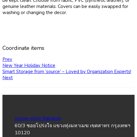
be kept clean. Choose from fabric, PVC (synthetic leather), or
genuine leather materials. Covers can be easily swapped for
washing or changing the decor.
Coordinate items
Prev
New Year Holiday Notice
Smart Storage from ‘source’ – Loved by Organization Experts!
Next
source store Bangkok
60/3 ซอยโปร่งใจ แขวงทุ่งมหาเมฆ เขตสาทร กรุงเทพฯ
10120