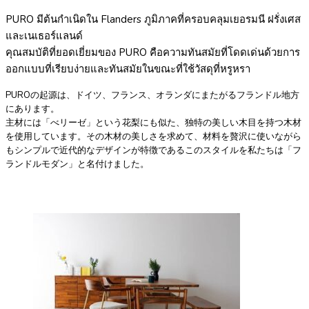
PURO มีต้นกำเนิดใน Flanders ภูมิภาคที่ครอบคลุมเยอรมนี ฝรั่งเศส
และเนเธอร์แลนด์
คุณสมบัติที่ยอดเยี่ยมของ PURO คือความทันสมัยที่โดดเด่นด้วยการ
ออกแบบที่เรียบง่ายและทันสมัยในขณะที่ใช้วัสดุที่หรูหรา
PUROの起源は、ドイツ、フランス、オランダにまたがるフランドル地方
にあります。
主材には「べリーゼ」という花梨にも似た、独特の美しい木目を持つ木材
を使用しています。その木材の美しさを求めて、材料を贅沢に使いながら
もシンプルで近代的なデザインが特徴であるこのスタイルを私たちは「フ
ランドルモダン」と名付けました。