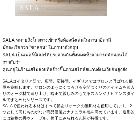
SALA หมายถึงโถงทางเข้าหรือห้องนั่งเล่นในภาษาอิตาลี
มักจะเรียกว่า “ซาลอน” ในภาษาอังกฤษ
SALA เป็นเฟอร์นิเจอร์ที่ประสานกันทั้งหมดซึ่งสามารถพักผ่อนได้
ราวกับว่า
คุณอยู่ในร้านเสริมสวยที่สร้างขึ้นตามสไตล์สแกนดิเนเวียอันสูงส่ง
SALAはイタリア語で、広間、応接間、イギリスではサロンと呼ばれる部
屋を意味します。サロンのようにくつろげる空間づくりのアイテムを節入
りのオーク材で造り上げ、端正で親しみのもてるスカンジナビアンスタイ
ルでまとめたシリーズです。
SALAで使われる木材はすべて節ありオークの無垢材を使用しており、２
つとして同じものがない商品価値とナチュラル感を高めています。造形的
には箱物の脚やテーブル、椅子にみられる丸棒が特徴です。