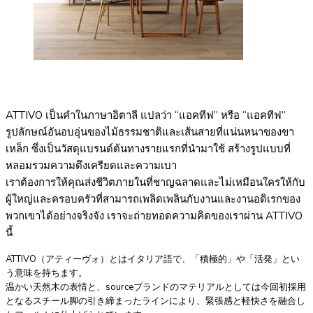
ATTIVO เป็นคำในภาษาอิตาลี แปลว่า “แอคทีฟ” หรือ “แอคทีฟ”
รูปลักษณ์อันอบอุ่นของไม้ธรรมชาติและเส้นสายที่แน่นหนาของขา
เหล็ก ซึ่งเป็นวัสดุแบรนด์ต้นทางรายแรกที่นำมาใช้ สร้างรูปแบบที่
หลอมรวมความตึงเครียดและความเบา
เราต้องการให้คุณส่งชีวิตภายในที่ชาญฉลาดและไม่เหมือนใครให้กับ
ผู้ใหญ่และครอบครัวที่สามารถเพลิดเพลินกับงานและงานอดิเรกของ
พวกเขาได้อย่างจริงจัง เราจะถ่ายทอดความคิดของเราผ่าน ATTIVO
นี้
ATTIVO（アティーヴォ）とはイタリア語で、「積極的」や「活発」とい
う意味を持ちます。
温かい天然木の表情と、sourceブランドのマテリアルとしては今回初採用
となるスチール脚の引き締まったラインにより、緊張感と軽快さを融合し