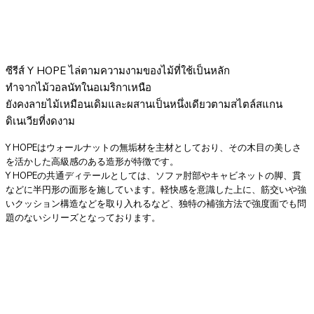
ซีรีส์ Y HOPE ไล่ตามความงามของไม้ที่ใช้เป็นหลัก
ทำจากไม้วอลนัทในอเมริกาเหนือ
ยังคงลายไม้เหมือนเดิมและผสานเป็นหนึ่งเดียวตามสไตล์สแกน
ดิเนเวียที่งดงาม
Y HOPEはウォールナットの無垢材を主材としており、その木目の美しさ
を活かした高級感のある造形が特徴です。
Y HOPEの共通ディテールとしては、ソファ肘部やキャビネットの脚、貫
などに半円形の面形を施しています。軽快感を意識した上に、筋交いや強
いクッション構造などを取り入れるなど、独特の補強方法で強度面でも問
題のないシリーズとなっております。