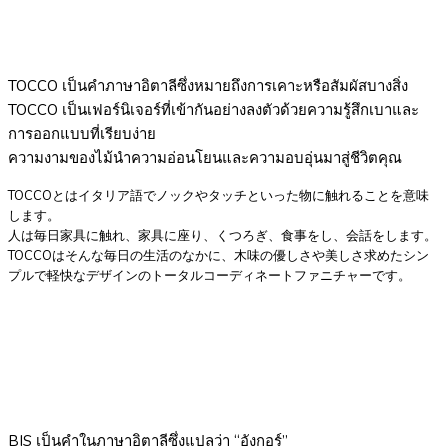
TOCCO เป็นคำภาษาอิตาลีซึ่งหมายถึงการเคาะหรือสัมผัสบางสิ่ง
TOCCO เป็นเฟอร์นิเจอร์ที่เข้ากันอย่างลงตัวด้วยความรู้สึกเบาและ
การออกแบบที่เรียบง่าย
ความงามของไม้นำความอ่อนโยนและความอบอุ่นมาสู่ชีวิตคุณ
TOCCOとはイタリア語でノックやタッチといった物に触れることを意味
します。
人は毎日家具に触れ、家具に座り、くつろぎ、食事をし、会話をします。
TOCCOはそんな毎日の生活のなかに、木味の優しさや美しさ求めたシン
プルで軽快なデザインのトータルコーディネートファニチャーです。
BIS เป็นคำในภาษาอิตาลีซึ่งแปลว่า “อังกอร์”