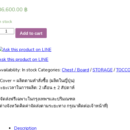
36,600.00
฿
n stock
TOCCO
Add to cart
hest
&
Board
127
Ask this product on LINE
uantity
vailability:
In stock
Categories:
Chest / Board
/
STORAGE
/
TOCC
Cover = ผลิตตามคำสั่งซื้อ (ผลิตในญี่ปุ่น)
ะยะเวลาในการผลิต: 2 เดือน ± 2 สัปดาห์
*จัดส่งฟรีเฉพาะในกรุงเทพฯและปริมณฑล
ต่างจังหวัดคิดค่าจัดส่งตามระยะทาง กรุณาติดต่อเจ้าหน้าที่)
Description