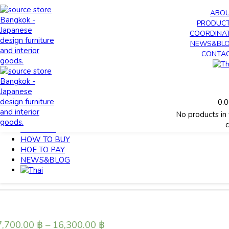
0
ABO
0.00
฿
PRODUC
No products in the cart.
COORDINA
NEWS&BL
CONTA
HOME
>
PURO Head Rest
MY ACCOUNT
HOME
PURO Head Rest
ABOUT
0.
PRODUCTS
No products in
Flexible and useable for any sofa
COORDINATE
c
CONTACT
he headrest is a useful item that firmly supports your head even i
HOW TO BUY
ou sit on the sofa for a long time. You can experience the luxuriou
HOE TO PAY
omfort and relaxation that is gently wrapped.
NEWS&BLOG
PURO Head Rest can also be used with TOCCO, SALA and BIS
eries sofas.
7,700.00
฿
–
16,300.00
฿