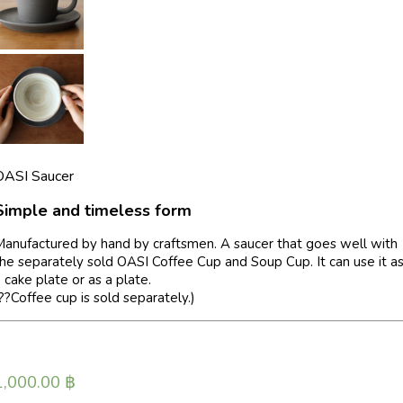
OASI Saucer
Simple and timeless form
Manufactured by hand by craftsmen. A saucer that goes well with
he separately sold OASI Coffee Cup and Soup Cup. It can use it a
 cake plate or as a plate.
??Coffee cup is sold separately.)
1,000.00
฿