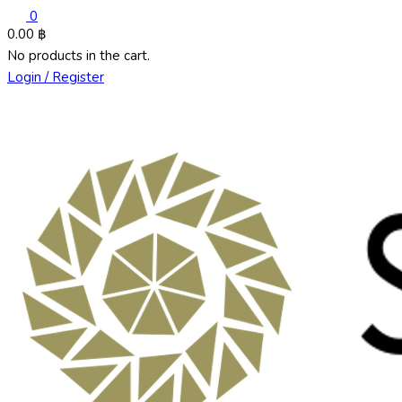
0
0.00
฿
No products in the cart.
Login / Register