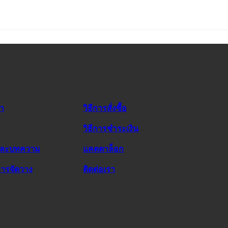
รา
วิธีการสั่งซื้อ
วิธีการชำระเงิน
และบทความ
แคตตาล็อก
ารจัดวาง
ติดต่อเรา