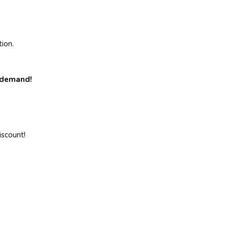
ion.
 demand!
iscount!